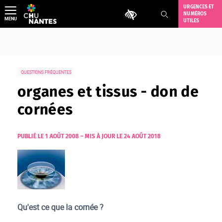
Aller
URGENCES ET
Outils d'accessibilité
NUMÉROS
au
MENU
UTILES
contenu
QUESTIONS FRÉQUENTES
organes et tissus - don de
cornées
PUBLIÉ LE 1 AOÛT 2008
–
MIS À JOUR LE 24 AOÛT 2018
Qu'est ce que la cornée ?