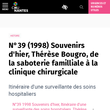
Aller
URGENCES ET
Outils d'accessibilité
NUMÉROS
au
MENU
UTILES
contenu
HISTOIRE
N°39 (1998) Souvenirs
d'hier, Thérèse Bougro, de
la saboterie familliale à la
clinique chirurgicale
Itinéraire d'une surveillante des soins
hospitaliers
N°39 1998 Souvenirs d'hier, Itinéraire d'une
surveillante des soins hospitaliers, Thérèse