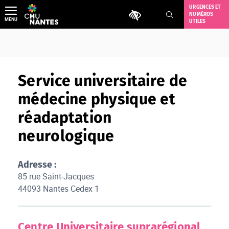
Aller
URGENCES ET
Outils d'accessibilité
NUMÉROS
au
MENU
UTILES
contenu
Service universitaire de
médecine physique et
réadaptation
neurologique
Adresse :
85 rue Saint-Jacques
44093 Nantes Cedex 1
Centre Universitaire suprarégional