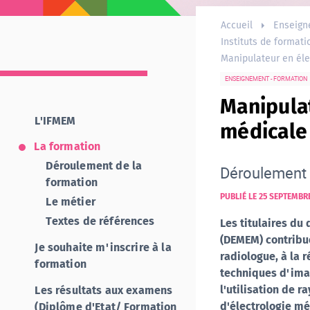
Accueil
Enseign
Instituts de formati
Manipulateur en éle
ENSEIGNEMENT - FORMATION
Manipula
L'IFMEM
médicale 
La formation
Déroulement de la
Déroulement 
formation
PUBLIÉ LE 25 SEPTEMBR
Le métier
Textes de références
Les titulaires du
(DEMEM) contribue
Je souhaite m'inscrire à la
radiologue, à la 
formation
techniques d'ima
l'utilisation de 
Les résultats aux examens
d'électrologie mé
(Diplôme d'Etat/ Formation