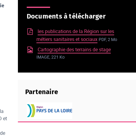
ie
Documents à télécharger
les publications de la Région sur les
métiers sanitaires et sociaux
PDF, 2 Mo
Cartographie des terrains de stage
IMAGE, 221 Ko
Partenaire
logo conseil régional Pays de 
la
D et
 de