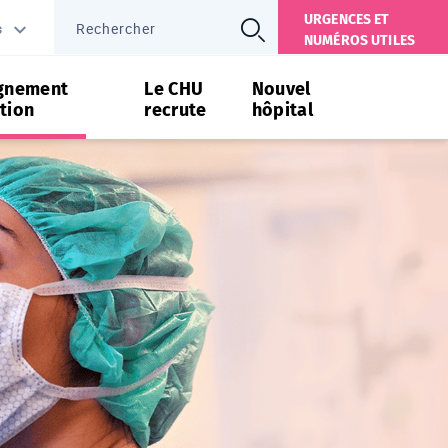
URGENCES ET
s
NUMÉROS UTILES
gnement
Le CHU
Nouvel
tion
recrute
hôpital