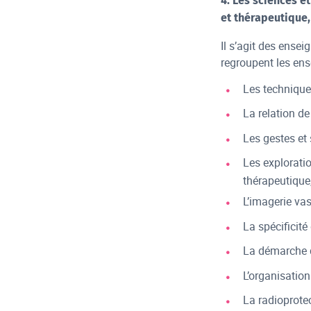
4. Les sciences e
et thérapeutique,
Il s’agit des ensei
regroupent les ens
Les technique
La relation d
Les gestes et
Les explorati
thérapeutique,
L’imagerie vas
La spécificité
La démarche q
L’organisation 
La radioprote