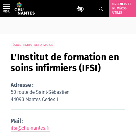
Aller
URGENCES ET
Outils d'accessibilité
NUMÉROS
au
MENU
UTILES
contenu
ÉCOLE - INSTITUT DE FORMATION
L'Institut de formation en
soins infirmiers (IFSI)
Adresse :
50 route de Saint-Sébastien
44093 Nantes Cedex 1
Mail :
ifsi@chu-nantes.fr