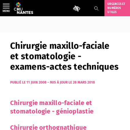
Aller
URGENCES ET
Outils d'accessibilité
NUMÉROS
au
MENU
UTILES
contenu
Chirurgie maxillo-faciale
et stomatologie -
examens-actes techniques
PUBLIÉ LE 11 JUIN 2008
–
MIS À JOUR LE 28 MARS 2018
Chirurgie maxillo-faciale et
stomatologie - génioplastie
Chirurgie orthognathique