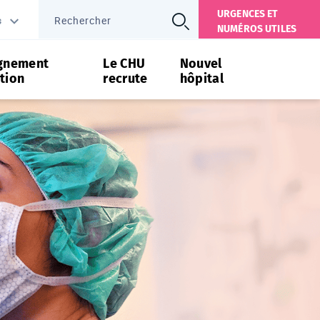
URGENCES ET
s
NUMÉROS UTILES
gnement
Le CHU
Nouvel
tion
recrute
hôpital