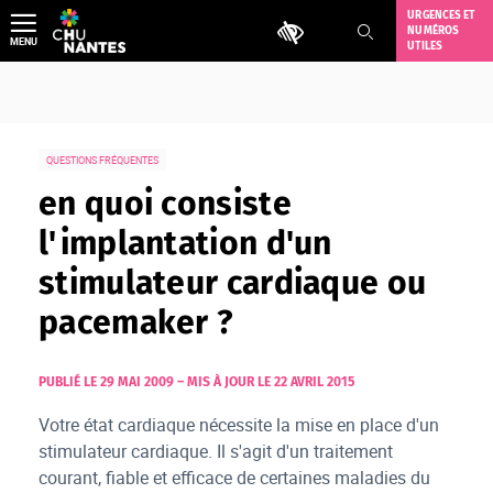
Aller
URGENCES ET
Outils d'accessibilité
NUMÉROS
au
MENU
UTILES
contenu
QUESTIONS FRÉQUENTES
en quoi consiste
l'implantation d'un
stimulateur cardiaque ou
pacemaker ?
PUBLIÉ LE 29 MAI 2009
–
MIS À JOUR LE 22 AVRIL 2015
Votre état cardiaque nécessite la mise en place d'un
stimulateur cardiaque. Il s'agit d'un traitement
courant, fiable et efficace de certaines maladies du