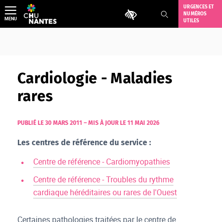
Aller
URGENCES ET
Outils d'accessibilité
NUMÉROS
au
MENU
UTILES
contenu
Cardiologie - Maladies
rares
PUBLIÉ LE 30 MARS 2011
–
MIS À JOUR LE 11 MAI 2026
Les centres de référence du service :
Centre de référence - Cardiomyopathies
Centre de référence - Troubles du rythme
cardiaque héréditaires ou rares de l'Ouest
Certaines pathologies traitées par le centre de