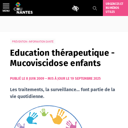
Aller
URGENCES ET
Outils d'accessibilité
NUMÉROS
au
MENU
UTILES
contenu
PRÉVENTION - INFORMATION SANTÉ
Education thérapeutique -
Mucoviscidose enfants
PUBLIÉ LE 8 JUIN 2009
–
MIS À JOUR LE 19 SEPTEMBRE 2025
Les traitements, la surveillance... font partie de la
vie quotidienne.