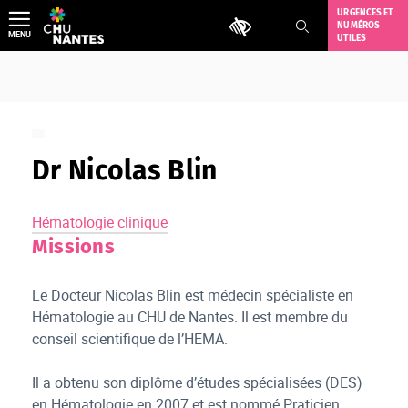
Aller
URGENCES ET
Outils d'accessibilité
NUMÉROS
au
MENU
UTILES
contenu
Dr Nicolas Blin
Hématologie clinique
Missions
Le Docteur Nicolas Blin est médecin spécialiste en
Hématologie au CHU de Nantes. Il est membre du
conseil scientifique de l’HEMA.
Il a obtenu son diplôme d’études spécialisées (DES)
en Hématologie en 2007 et est nommé Praticien