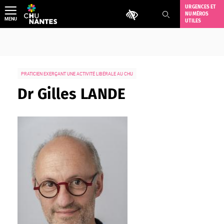
Aller
URGENCES ET
Outils d'accessibilité
NUMÉROS
au
MENU
UTILES
contenu
PRATICIEN EXERÇANT UNE ACTIVITÉ LIBÉRALE AU CHU
Dr Gilles LANDE