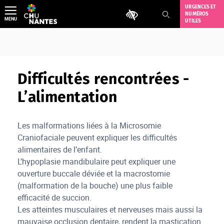
Aller
URGENCES ET
Outils d'accessibilité
NUMÉROS
au
MENU
UTILES
contenu
Difficultés rencontrées -
L’alimentation
Les malformations liées à la Microsomie
Craniofaciale peuvent expliquer les difficultés
alimentaires de l’enfant.
L’hypoplasie mandibulaire peut expliquer une
ouverture buccale déviée et la macrostomie
(malformation de la bouche) une plus faible
efficacité de succion.
Les atteintes musculaires et nerveuses mais aussi la
mauvaise occlusion dentaire, rendent la mastication