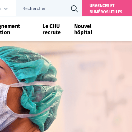
URGENCES ET
s
NUMÉROS UTILES
gnement
Le CHU
Nouvel
tion
recrute
hôpital