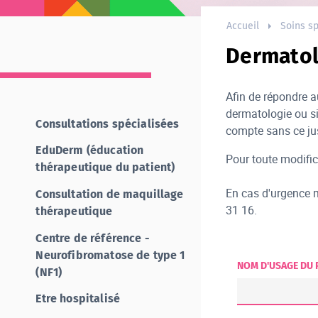
Accueil
Soins sp
Dermatol
Afin de répondre a
dermatologie ou si
Consultations spécialisées
compte sans ce just
EduDerm (éducation
Pour toute modific
thérapeutique du patient)
En cas d'urgence m
Consultation de maquillage
31 16.
thérapeutique
Centre de référence -
Neurofibromatose de type 1
NOM D'USAGE DU P
(NF1)
Etre hospitalisé