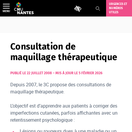
Aller
URGENCES ET
Outils d'accessibilité
NUMÉROS
au
MENU
UTILES
contenu
Consultation de
maquillage thérapeutique
PUBLIÉ LE 22 JUILLET 2008
–
MIS À JOUR LE 5 FÉVRIER 2026
Depuis 2007, le 3C propose des consultations de
maquillage thérapeutique.
L’objectif est d’apprendre aux patients à corriger des
imperfections cutanées, parfois affichantes avec un
retentissement psychologique :
Lésions ou rougeurs dues à une maladie ou un