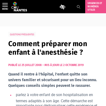
Aller
URGENCES ET
Outils d'accessibilité
NUMÉROS
au
MENU
UTILES
contenu
QUESTIONS FRÉQUENTES
Comment préparer mon
enfant à l'anesthésie ?
PUBLIÉ LE 25 JUILLET 2008
–
MIS À JOUR LE 2 OCTOBRE 2019
Quand il rentre à l'hôpital, l'enfant quitte son
univers familier et sécurisant pour un lieu inconnu.
Quelques conseils simples peuvent le rassurer.
parlez à votre enfant de son hospitalisation en
termes adaptés à son âge. Cette démarche est
importante pour dédramatiser cette expérience et