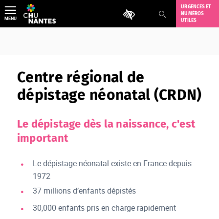
Aller
URGENCES ET
Outils d'accessibilité
NUMÉROS
au
MENU
UTILES
contenu
Centre régional de
dépistage néonatal (CRDN)
Le dépistage dès la naissance, c'est
important
Le dépistage néonatal existe en France depuis
1972
37 millions d’enfants dépistés
30,000 enfants pris en charge rapidement