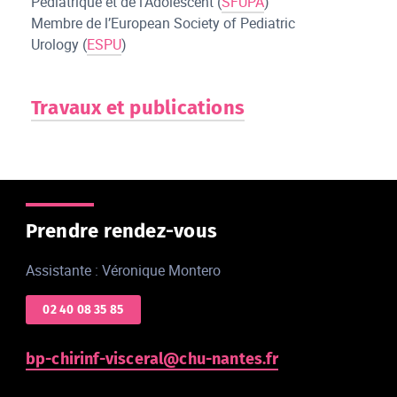
Pédiatrique et de l’Adolescent (
SFUPA
)
Membre de l’European Society of Pediatric
Urology (
ESPU
)
Travaux et publications
Prendre rendez-vous
Assistante : Véronique Montero
02 40 08 35 85
bp-chirinf-visceral@chu-nantes.fr