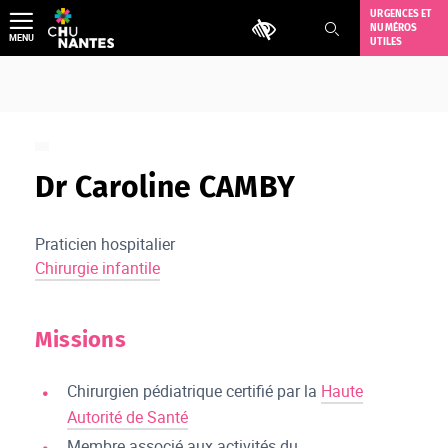
Aller
URGENCES ET
Outils d'accessibilité
NUMÉROS
au
MENU
UTILES
contenu
Dr Caroline CAMBY
Praticien hospitalier
Chirurgie infantile
Missions
Chirurgien pédiatrique certifié par la
Haute
Autorité de Santé
Membre associé aux activités du