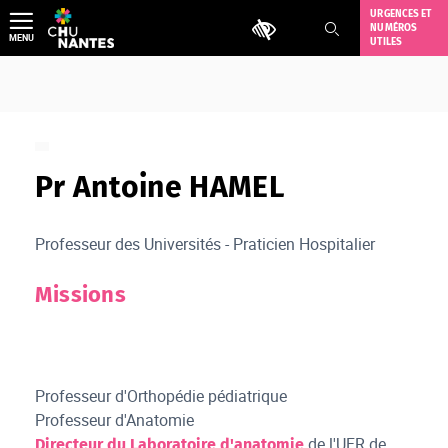
Aller
URGENCES ET
Outils d'accessibilité
NUMÉROS
au
MENU
UTILES
contenu
Pr Antoine HAMEL
Professeur des Universités - Praticien Hospitalier
Missions
Professeur d'Orthopédie pédiatrique
Professeur d'Anatomie
de l'UFR de
Directeur du Laboratoire d'anatomie