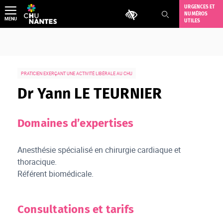
Aller
URGENCES ET
Outils d'accessibilité
NUMÉROS
au
MENU
UTILES
contenu
PRATICIEN EXERÇANT UNE ACTIVITÉ LIBÉRALE AU CHU
Dr Yann LE TEURNIER
Domaines d’expertises
Anesthésie spécialisé en chirurgie cardiaque et
thoracique.
Référent biomédicale.
Consultations et tarifs