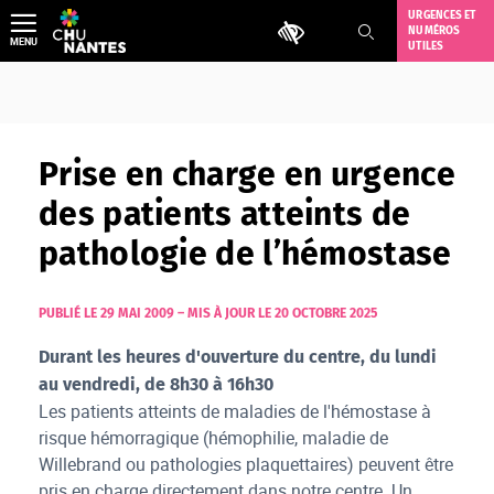
Aller
URGENCES ET
Outils d'accessibilité
NUMÉROS
au
MENU
UTILES
contenu
Prise en charge en urgence
des patients atteints de
pathologie de l’hémostase
PUBLIÉ LE 29 MAI 2009
–
MIS À JOUR LE 20 OCTOBRE 2025
Durant les heures d'ouverture du centre, du lundi
au vendredi, de 8h30 à 16h30
Les patients atteints de maladies de l'hémostase à
risque hémorragique (hémophilie, maladie de
Willebrand ou pathologies plaquettaires) peuvent être
pris en charge directement dans notre centre. Un