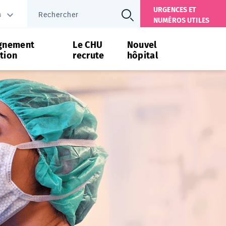
URGENCES ET
s
NUMÉROS UTILES
gnement
Le CHU
Nouvel
tion
recrute
hôpital