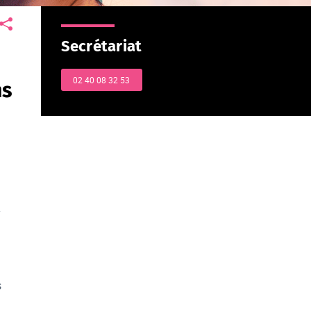
Secrétariat
02 40 08 32 53
ns
s