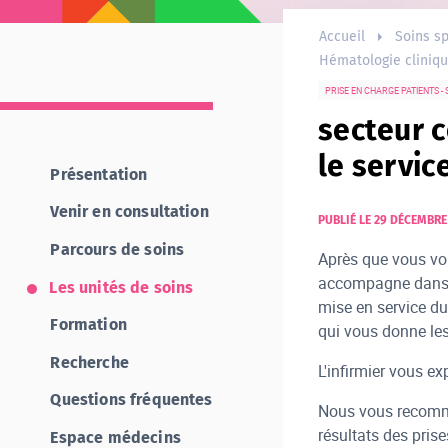
Accueil
Soins sp
Hématologie cliniq
PRISE EN CHARGE PATIENTS - 
secteur c
le servic
Présentation
Venir en consultation
PUBLIÉ LE 29 DÉCEMBRE
Parcours de soins
Après que vous vo
accompagne dans v
Les unités de soins
mise en service d
Formation
qui vous donne les
Recherche
L'infirmier vous ex
Questions fréquentes
Nous vous recomma
résultats des pri
Espace médecins