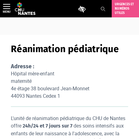
Aller
URGENCES ET
Outils d'accessibilité
NUMÉROS
au
MENU
UTILES
contenu
Réanimation pédiatrique
Adresse :
Hôpital mère-enfant
maternité
4e étage 38 boulevard Jean-Monnet
44093 Nantes Cedex 1
L'unité de réanimation pédiatrique du CHU de Nantes
offre
des soins intensifs aux
24h/24 et 7 jours sur 7
enfants de leur naissance à l'adolescence, avec la