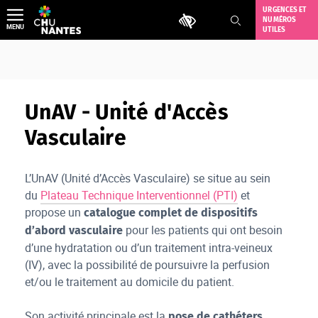
Aller
URGENCES ET
Outils d'accessibilité
NUMÉROS
au
MENU
UTILES
contenu
UnAV - Unité d'Accès
Vasculaire
L’UnAV (Unité d’Accès Vasculaire) se situe au sein
du
Plateau Technique Interventionnel (PTI)
et
propose un
catalogue complet de dispositifs
pour les patients qui ont besoin
d’abord vasculaire
d’une hydratation ou d’un traitement intra-veineux
(IV), avec la possibilité de poursuivre la perfusion
et/ou le traitement au domicile du patient.
Son activité principale est la
pose de cathéters