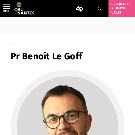
Aller
URGENCES ET
Outils d'accessibilité
NUMÉROS
au
MENU
UTILES
contenu
Pr Benoît Le Goff