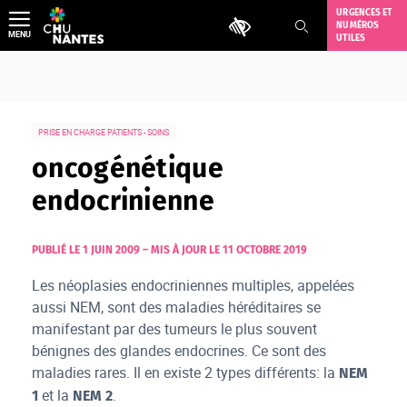
Aller
URGENCES ET
Outils d'accessibilité
NUMÉROS
au
MENU
UTILES
contenu
PRISE EN CHARGE PATIENTS - SOINS
oncogénétique
endocrinienne
PUBLIÉ LE 1 JUIN 2009
–
MIS À JOUR LE 11 OCTOBRE 2019
Les néoplasies endocriniennes multiples, appelées
aussi NEM, sont des maladies héréditaires se
manifestant par des tumeurs le plus souvent
bénignes des glandes endocrines. Ce sont des
maladies rares. Il en existe 2 types différents: la
NEM
et la
.
1
NEM 2