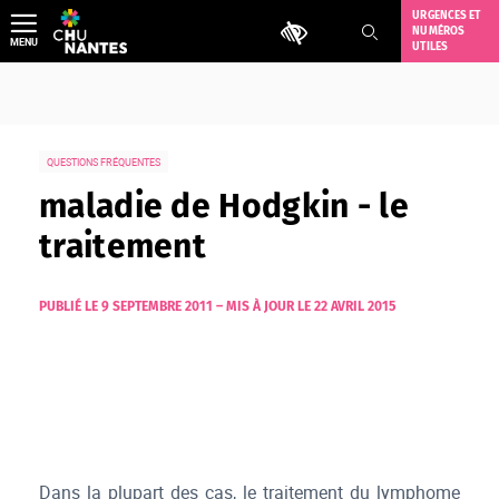
Aller
URGENCES ET
Outils d'accessibilité
NUMÉROS
au
MENU
UTILES
contenu
QUESTIONS FRÉQUENTES
maladie de Hodgkin - le
traitement
PUBLIÉ LE 9 SEPTEMBRE 2011
–
MIS À JOUR LE 22 AVRIL 2015
Dans la plupart des cas, le traitement du lymphome