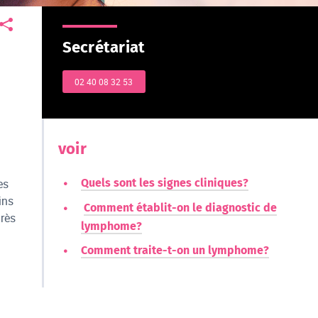
Secrétariat
02 40 08 32 53
voir
Quels sont les signes cliniques?
es
ins
Comment établit-on le diagnostic de
rès
lymphome?
Comment traite-t-on un lymphome?