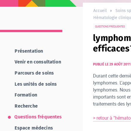
Accueil
Soins sp
Hématologie cliniq
QUESTIONS FRÉQUENTES
lymphome 
efficaces
Présentation
Venir en consultation
PUBLIÉ LE 29 AOÛT 2011
Parcours de soins
Durant cette derni
lymphomes. L'appor
Les unités de soins
lymphomes. Nous c
Formation
importants sont enc
traitements des l
Recherche
Questions fréquentes
> retour à "hémato
Espace médecins