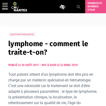
Aller
URGENCES ET
Outils d'accessibilité
NUMÉROS
au
MENU
UTILES
contenu
QUESTIONS FRÉQUENTES
lymphome - comment le
traite-t-on?
PUBLIÉ LE 29 AOÛT 2011
–
MIS À JOUR LE 22 AVRIL 2015
Tout patient atteint d'un lymphome doit être pris en
charge par un médecin spécialisé en hématologie.
C'est une nécessité car le traitement se doit d'être
adapté à plusieurs paramètres : le type de lymphome,
la présentation clinique, la localisation, le
retentissement sur la qualité de vie, l'âge du