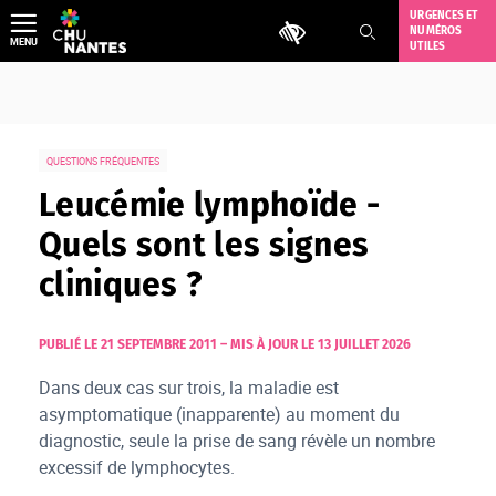
Aller
URGENCES ET
Outils d'accessibilité
NUMÉROS
au
MENU
UTILES
contenu
QUESTIONS FRÉQUENTES
Leucémie lymphoïde -
Quels sont les signes
cliniques ?
PUBLIÉ LE 21 SEPTEMBRE 2011
–
MIS À JOUR LE 13 JUILLET 2026
Dans deux cas sur trois, la maladie est
asymptomatique (inapparente) au moment du
diagnostic, seule la prise de sang révèle un nombre
excessif de lymphocytes.