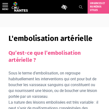
Aller
URGENCES ET
Outils d'accessibilité
NUMÉROS
au
MENU
UTILES
contenu
L'embolisation artérielle
Qu’est-ce que l’embolisation
artérielle ?
Sous le terme d’embolisation, on regroupe
habituellement les interventions qui ont pour but de
boucher les vaisseaux sanguins qui constituent ou
qui nourrissent une lésion, ou de boucher une lésion
portée par un vaisseau.
La nature des lésions embolisées est très variable : il
peut s’agir de malformations congénitales des