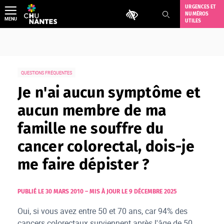
Aller
URGENCES ET
Outils d'accessibilité
NUMÉROS
au
MENU
UTILES
contenu
QUESTIONS FRÉQUENTES
Je n'ai aucun symptôme et
aucun membre de ma
famille ne souffre du
cancer colorectal, dois-je
me faire dépister ?
PUBLIÉ LE 30 MARS 2010
–
MIS À JOUR LE 9 DÉCEMBRE 2025
Oui, si vous avez entre 50 et 70 ans, car 94% des
cancers colorectaux surviennent après l'âge de 50