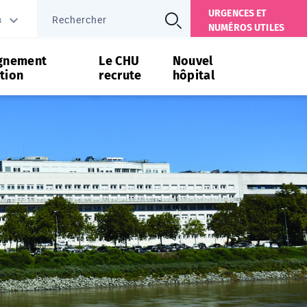
URGENCES ET
s
NUMÉROS UTILES
gnement
Le CHU
Nouvel
tion
recrute
hôpital