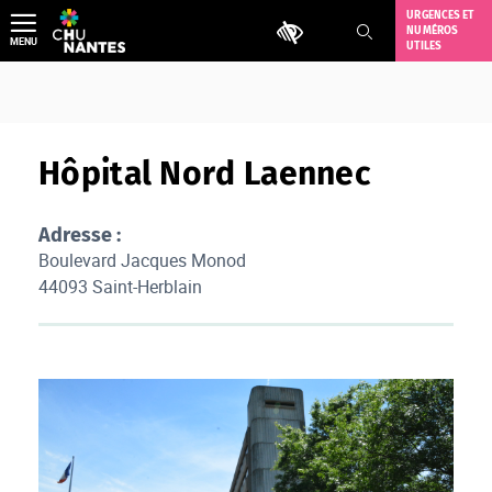
Aller
URGENCES ET
Outils d'accessibilité
NUMÉROS
au
MENU
UTILES
contenu
Hôpital Nord Laennec
Adresse :
Boulevard Jacques Monod
44093 Saint-Herblain