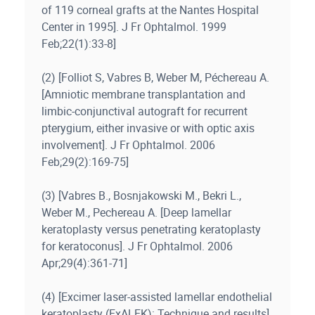
of 119 corneal grafts at the Nantes Hospital
Center in 1995]. J Fr Ophtalmol. 1999
Feb;22(1):33-8]
(2) [Folliot S, Vabres B, Weber M, Péchereau A.
[Amniotic membrane transplantation and
limbic-conjunctival autograft for recurrent
pterygium, either invasive or with optic axis
involvement]. J Fr Ophtalmol. 2006
Feb;29(2):169-75]
(3) [Vabres B., Bosnjakowski M., Bekri L.,
Weber M., Pechereau A. [Deep lamellar
keratoplasty versus penetrating keratoplasty
for keratoconus]. J Fr Ophtalmol. 2006
Apr;29(4):361-71]
(4) [Excimer laser-assisted lamellar endothelial
keratoplasty (ExALEK): Technique and results].