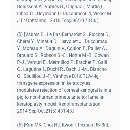
Bonissent A., Vabres B., Orignac I, Martin E,
Libeau L, Heymann D, Ducourneau Y, Weber M.
J Fr Ophtalmol. 2016 Feb;39(2):178-86 ]
(5) [Vabres B., Le Bas-Bernardet S., Riochet D.,
Chérel Y., Minault D., Hervouet J., Ducournau
Y., Moreau A., Daguin V., Coulon F., Pallier A.,
Brouard S., Robson S.-C., Nottle M.-B., Cowan
P.-J., Venturi E., Mermillod P., Brachet P., Galli
C., Lagutina I., Duchi R., Bach J.-M., Blancho
G., Soulillou J.-P., Vanhove B. hCTLA4-Ig
transgene expression in keratocytes
modulates rejection of corneal xenografts in a
pig to non-human primate anterior lamellar
keratoplasty model. Xenotransplantation.
2014 Sep-Oct;21(5):431-43.]
(6) [Kim MK, Choi HJ, Kwon I, Pierson RN 3rd,