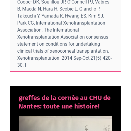
Cooper DK, Soulillou JP, O'Connell PJ, Vabres
B, Maeda N, Hara H, Scobie L, Gianello P,
Takeuchi Y, Yamada K, Hwang ES, Kim SJ,
Park CG; International Xenotransplantation
Association. The International
Xenotransplantation Association consensus
statement on conditions for undertaking
clinical trials of xenocorneal transplantation.
Xenotransplantation. 2014 Sep-Oct;21(5):420-
30. ]
greffes de la cornée au CHU de
Nantes: toute une histoire!