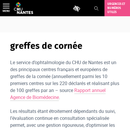
Aller
URGENCES ET
Outils d'accessibilité
NUMÉROS
au
MENU
UTILES
contenu
greffes de cornée
Le service d’ophtalmologie du CHU de Nantes est un
des principaux centres français et européens de
greffes de la cornée (annuellement parmi les 10
premiers centres sur les 220 déclarés et réalisant plus
de 100 greffes par an – source
Rapport annuel
Agence de Biomédecine
.
Les résultats étant étroitement dépendants du suivi,
l’évaluation continue en consultation spécialisée
permet, avec une gestion rigoureuse, d’optimiser les