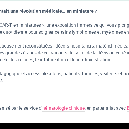
ntait une révolution médicale... en miniature ?
CAR-T en miniatures », une exposition immersive qui vous plong
ue quotidienne pour soigner certains lymphomes et myélomes en 
tieusement reconstituées : décors hospitaliers, matériel médica
 les grandes étapes de ce parcours de soin : de la décision en ré
ecte des cellules, leur fabrication et leur administration.
agogique et accessible à tous, patients, familles, visiteurs e
s.
isé par le service d'
hématologie clinique
, en partenariat avec
B