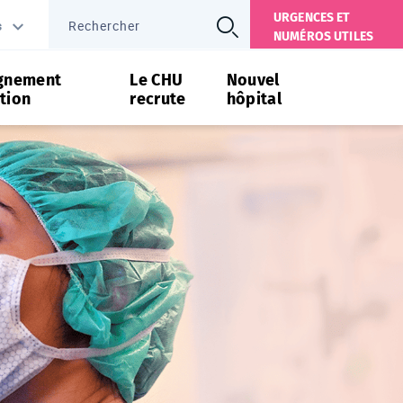
URGENCES ET
s
NUMÉROS UTILES
gnement
Le CHU
Nouvel
tion
recrute
hôpital