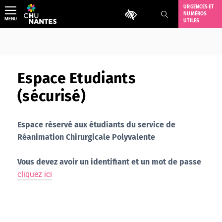
Aller
URGENCES ET
Outils d'accessibilité
NUMÉROS
au
MENU
UTILES
contenu
Espace Etudiants
(sécurisé)
Espace réservé aux étudiants du service de
Réanimation Chirurgicale Polyvalente
Vous devez avoir un identifiant et un mot de passe
cliquez ici