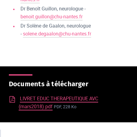
Dr Benoît Guillon, neurologue -
benoit.guillon@chu-nantes.fr
Dr Solène de Gaalon, neurologue
-
solene.degaalon@chu-nantes.fr
Documents à télécharger
LIVRET EDUC THERAPEUTIQUE AVC
(mars2018).pdf
PDF, 228 Ko