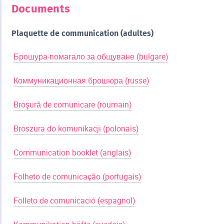
Documents
Plaquette de communication (adultes)
​ ​ ​
Брошура-помагало за общуване (bulgare)
​ ​ ​
Коммуникационная брошюра (russe)
​ ​ ​
Broşură de comunicare (roumain)
​ ​ ​
Broszura do komunikacji (polonais)
​ ​ ​
Communication booklet (anglais)
​ ​ ​
Folheto de comunicação (portugais)
​ ​ ​
Folleto de comunicació (espagnol)
​ ​ ​