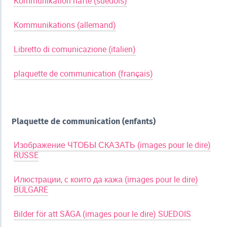
Kommunikation häfte (suedois)
​ ​ ​
Kommunikations (allemand)
​ ​ ​
Libretto di comunicazione (italien)
​ ​ ​
plaquette de communication (français)
Plaquette de communication (enfants)
​ ​ ​
Изображение ЧТОБЫ СКАЗАТЬ (images pour le dire)
RUSSE
​ ​ ​
Илюстрации, с които да кажа (images pour le dire)
BULGARE
​ ​ ​
Bilder för att SÄGA (images pour le dire) SUEDOIS
​ ​ ​