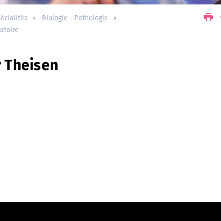
écialités
Biologie - Pathologie
atoire
r Theisen