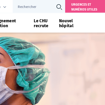
URGENCES ET
s
NUMÉROS UTILES
gnement
Le CHU
Nouvel
tion
recrute
hôpital