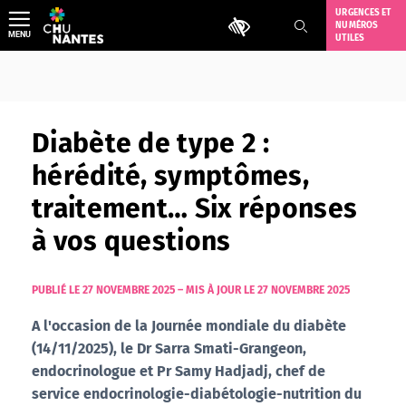
Aller
URGENCES ET
Outils d'accessibilité
NUMÉROS
au
MENU
UTILES
contenu
Diabète de type 2 :
hérédité, symptômes,
traitement… Six réponses
à vos questions
PUBLIÉ LE 27 NOVEMBRE 2025
–
MIS À JOUR LE 27 NOVEMBRE 2025
A l'occasion de la Journée mondiale du diabète
(14/11/2025), le Dr Sarra Smati-Grangeon,
endocrinologue et Pr Samy Hadjadj, chef de
service endocrinologie-diabétologie-nutrition du