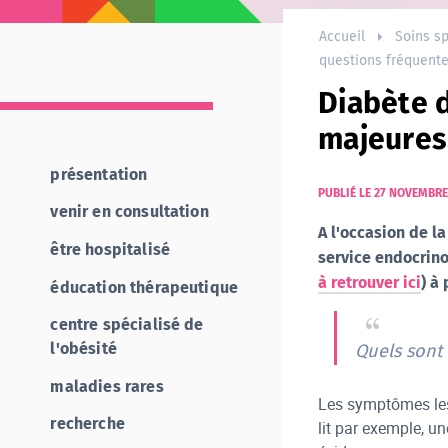
Accueil
Soins sp
questions fréquent
Diabète 
majeures
présentation
PUBLIÉ LE 27 NOVEMBRE
venir en consultation
A l'occasion de l
être hospitalisé
service endocrino
à retrouver ici
) à
éducation thérapeutique
centre spécialisé de
l'obésité
Quels sont
maladies rares
Les symptômes les 
recherche
lit par exemple, un