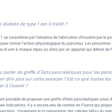
diabète de type 1 est-il traité ?
1 se caractérise par l’absence de fabrication d’insuline par le p
e pour mimer l’action physiologique du pancréas. Les personnes so
s et une à chaque repas ou alors par un appareil qui délivre de l
u parler de greffe d’îlots pancréatiques pour les per
n dire plus sur cette avancée ? Est-ce que toutes les
er à l’avenir ?
nant possible de proposer une greffe d’îlots pancréatiques issus
nes indications. Il y a encore peu de centres en France qui propo
ncréas, l’isolement et la préparation des cellules bêtas du pancr