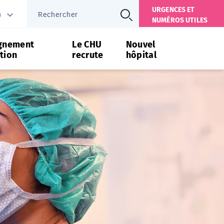
URGENCES ET
s
NUMÉROS UTILES
gnement
Le CHU
Nouvel
tion
recrute
hôpital