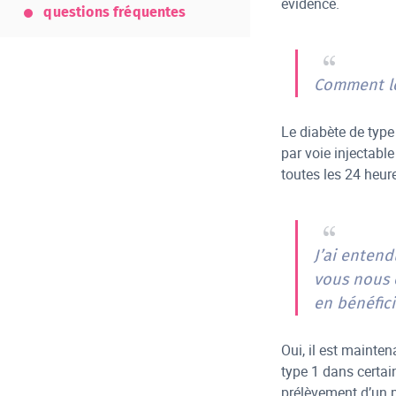
évidence.
questions fréquentes
Comment le 
Le diabète de type 
par voie injectabl
toutes les 24 heure
J’ai entend
vous nous e
en bénéfici
Oui, il est mainte
type 1 dans certai
prélèvement d’un pa