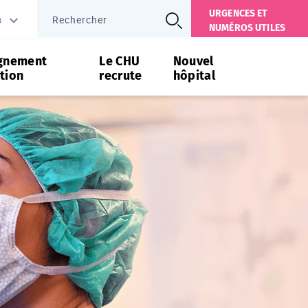
URGENCES ET
s
NUMÉROS UTILES
gnement
Le CHU
Nouvel
tion
recrute
hôpital