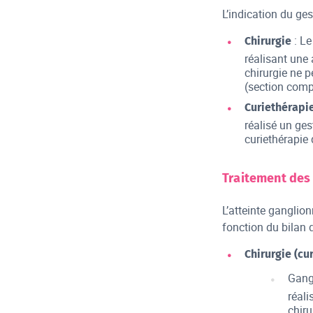
L’indication du ges
: Le
Chirurgie
réalisant une 
chirurgie ne p
(section compl
Curiethérapi
réalisé un ges
curiethérapie 
Traitement des 
L’atteinte ganglio
fonction du bilan d
Chirurgie (cu
Gangl
réali
chiru