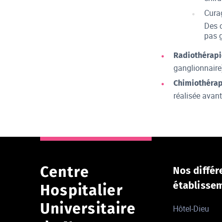
Curag
Des c
pas 
Radiothérapi
ganglionnaire
Chimiothérap
réalisée avant
Centre
Nos différ
établisse
Hospitalier
Universitaire
Hôtel-Dieu