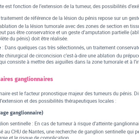
te est fonction de l’extension de la tumeur, des possibilités d’exé
 traitement de référence de la lésion du pénis repose sur un ge
ablation de la lésion tumorale avec des zones de section en tiss
eut pas être conservatrice et un geste d’amputation partielle (ab
ète du pénis) doit être réalisée.
: Dans quelques cas très sélectionnés, un traitement conservate
e
te chirurgical de circoncision c’est-à-dire une ablation du prépuc
qui consiste à mettre des aiguilles dans la zone tumorale et à l’i
aires ganglionnaires
nnaire est le facteur pronostique majeur des tumeurs du pénis. D
’extension et des possibilités thérapeutiques locales :
rage ganglionnaire)
ion sentinelle : En cas de tumeur à risque d’atteinte ganglionnai
sé au CHU de Nantes, une recherche de ganglion sentinelle qui p
rgie et le risque de complication