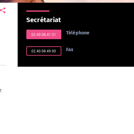
Secrétariat
Téléphone
02.40.08.41.31
Fax
02.40.08.49.00
t