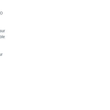
SO
sur
ble
ur