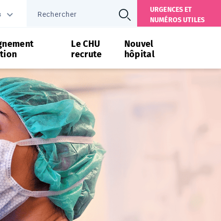
URGENCES ET
s
NUMÉROS UTILES
gnement
Le CHU
Nouvel
tion
recrute
hôpital