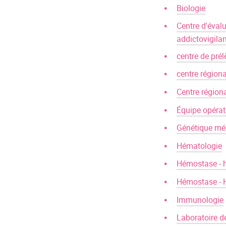
Biologie
Centre d'éval
addictovigila
centre de pré
centre région
Centre régiona
Équipe opérat
Génétique mé
Hématologie
Hémostase - 
Hémostase - H
Immunologie
Laboratoire d