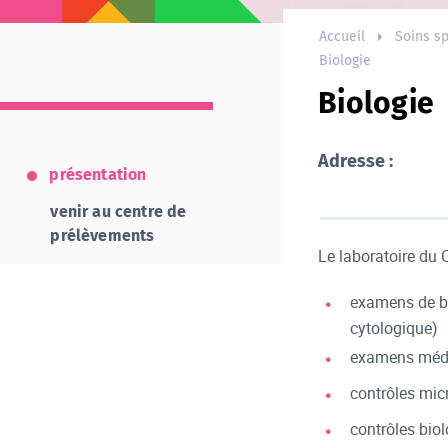
Accueil
Soins sp
Biologie
Biologie
Adresse :
présentation
venir au centre de
prélèvements
Le laboratoire du C
examens de bi
cytologique)
examens médi
contrôles mic
contrôles bio