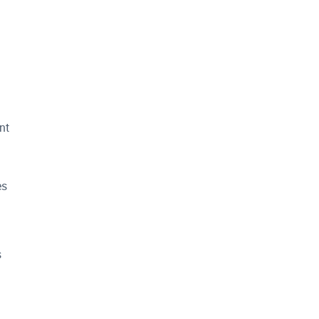
nt
es
s