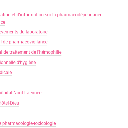
uation et d'information sur la pharmacodépendance -
nce
lèvements du laboratoire
al de pharmacovigilance
l de traitement de l'hémophilie
ionnelle d'hygiène
dicale
hôpital Nord Laennec
ôtel-Dieu
e pharmacologie-toxicologie