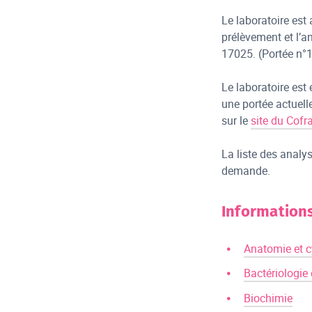
Le laboratoire est 
prélèvement et l’a
17025. (Portée n°1
Le laboratoire est
une portée actuell
sur le
site du Cofr
La liste des analy
demande.
Information
Anatomie et c
Bactériologie
Biochimie