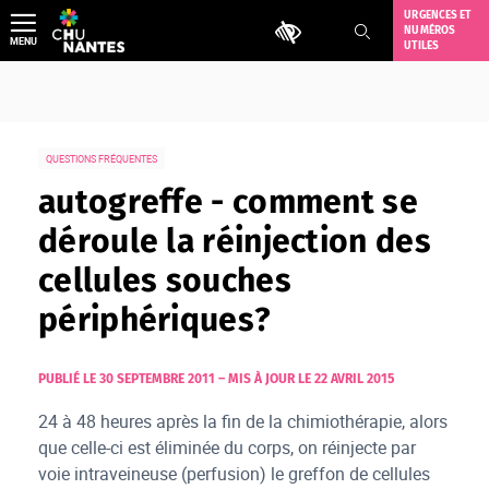
Aller
URGENCES ET
Outils d'accessibilité
NUMÉROS
au
MENU
UTILES
contenu
QUESTIONS FRÉQUENTES
autogreffe - comment se
déroule la réinjection des
cellules souches
périphériques?
PUBLIÉ LE 30 SEPTEMBRE 2011
–
MIS À JOUR LE 22 AVRIL 2015
24 à 48 heures après la fin de la chimiothérapie, alors
que celle-ci est éliminée du corps, on réinjecte par
voie intraveineuse (perfusion) le greffon de cellules