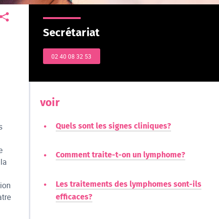
Secrétariat
02 40 08 32 53
voir
Quels sont les signes cliniques?
s
e
Comment traite-t-on un lymphome?
la
Les traitements des lymphomes sont-ils
tion
atre
efficaces?