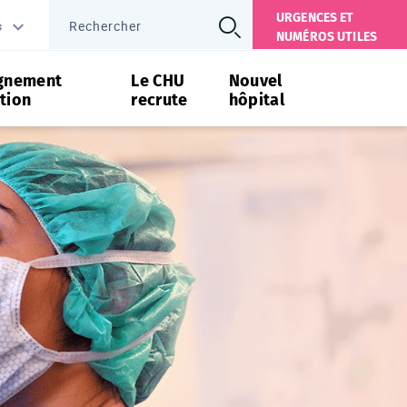
URGENCES ET
s
NUMÉROS UTILES
gnement
Le CHU
Nouvel
tion
recrute
hôpital