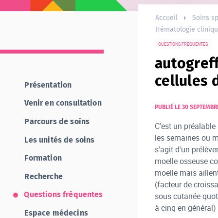
Accueil
Soins sp
Hématologie cliniq
QUESTIONS FRÉQUENTES
autogref
cellules
Présentation
Venir en consultation
PUBLIÉ LE 30 SEPTEMBR
Parcours de soins
C'est un préalable 
les semaines ou mo
Les unités de soins
s'agit d'un prélève
Formation
moelle osseuse col
moelle mais aillen
Recherche
(facteur de croiss
Questions fréquentes
sous cutanée quoti
à cinq en général) 
Espace médecins