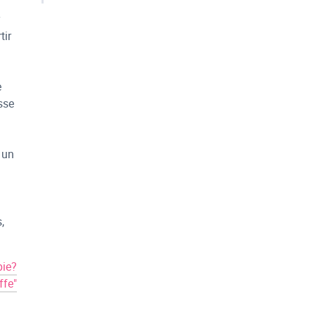
tir
e
sse
 un
,
pie?
ffe"