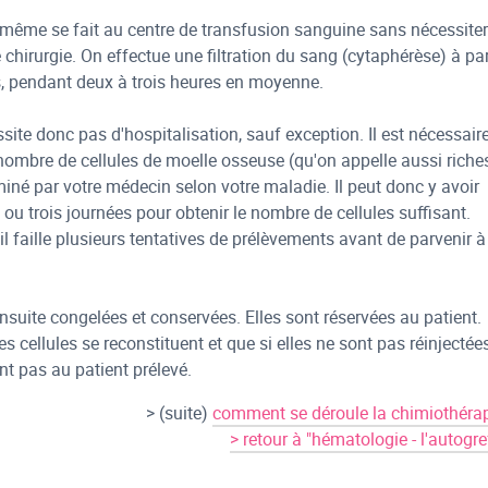
e-même se fait au centre de transfusion sanguine sans nécessiter
chirurgie. On effectue une filtration du sang (cytaphérèse) à par
s, pendant deux à trois heures en moyenne.
site donc pas d'hospitalisation, sauf exception. Il est nécessair
 nombre de cellules de moelle osseuse (qu'on appelle aussi riche
miné par votre médecin selon votre maladie. Il peut donc y avoir
 ou trois journées pour obtenir le nombre de cellules suffisant.
'il faille plusieurs tentatives de prélèvements avant de parvenir à
ensuite congelées et conservées. Elles sont réservées au patient.
ces cellules se reconstituent et que si elles ne sont pas réinjectées
t pas au patient prélevé.
> (suite)
comment se déroule la chimiothéra
> retour à "hématologie - l'autogre