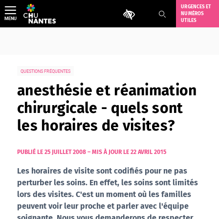
Aller
URGENCES ET
Outils d'accessibilité
NUMÉROS
au
MENU
UTILES
contenu
QUESTIONS FRÉQUENTES
anesthésie et réanimation
chirurgicale - quels sont
les horaires de visites?
PUBLIÉ LE 25 JUILLET 2008
–
MIS À JOUR LE 22 AVRIL 2015
Les horaires de visite sont codifiés pour ne pas
perturber les soins. En effet, les soins sont limités
lors des visites. C'est un moment où les familles
peuvent voir leur proche et parler avec l'équipe
soignante. Nous vous demanderons de respecter