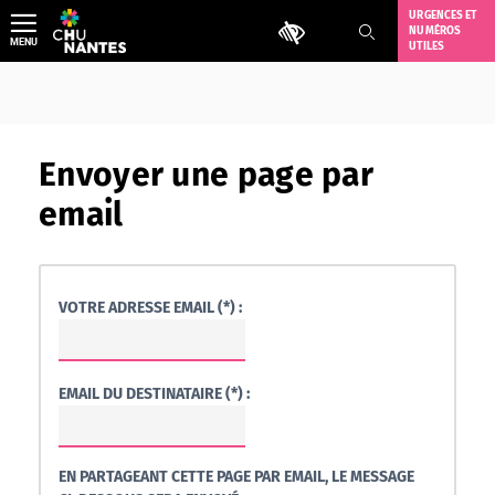
Aller
URGENCES ET
Outils d'accessibilité
NUMÉROS
au
MENU
UTILES
contenu
Envoyer une page par
email
VOTRE ADRESSE EMAIL (*) :
EMAIL DU DESTINATAIRE (*) :
EN PARTAGEANT CETTE PAGE PAR EMAIL, LE MESSAGE