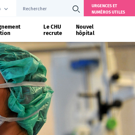
URGENCES ET
s
NUMÉROS UTILES
gnement
Le CHU
Nouvel
tion
recrute
hôpital