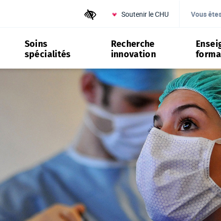
Soutenir le CHU
Outils d'accessibilité
Vous ête
Soins
Recherche
Ensei
spécialités
innovation
forma