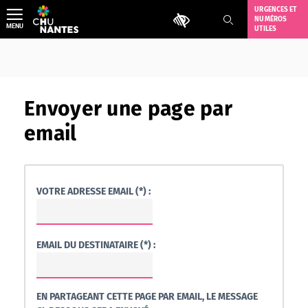
Aller
URGENCES ET
Outils d'accessibilité
NUMÉROS
au
MENU
UTILES
contenu
Envoyer une page par
email
VOTRE ADRESSE EMAIL (*) :
EMAIL DU DESTINATAIRE (*) :
EN PARTAGEANT CETTE PAGE PAR EMAIL, LE MESSAGE