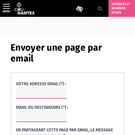
Aller
URGENCES ET
Outils d'accessibilité
NUMÉROS
au
MENU
UTILES
contenu
Envoyer une page par
email
VOTRE ADRESSE EMAIL (*) :
EMAIL DU DESTINATAIRE (*) :
EN PARTAGEANT CETTE PAGE PAR EMAIL, LE MESSAGE